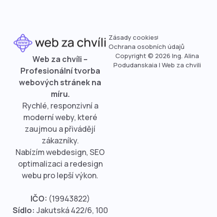
Zásady cookies
Ochrana osobních údajů
Copyright © 2026 Ing. Alina
Web za chvíli –
Podudanskaia | Web za chvili
Profesionální tvorba
webových stránek na
míru.
Rychlé, responzivní a
moderní weby, které
zaujmou a přivádějí
zákazníky.
Nabízím webdesign, SEO
optimalizaci a redesign
webu pro lepší výkon.
IČO:
(19943822)
Sídlo:
Jakutská 422/6, 100