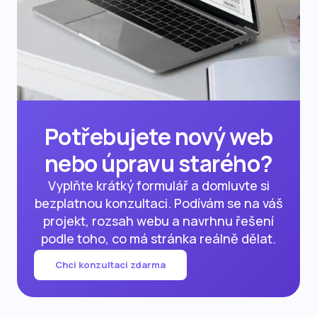
Potřebujete nový web
nebo úpravu starého?
Vyplňte krátký formulář a domluvte si
bezplatnou konzultaci. Podívám se na váš
projekt, rozsah webu a navrhnu řešení
podle toho, co má stránka reálně dělat.
Chci konzultaci zdarma