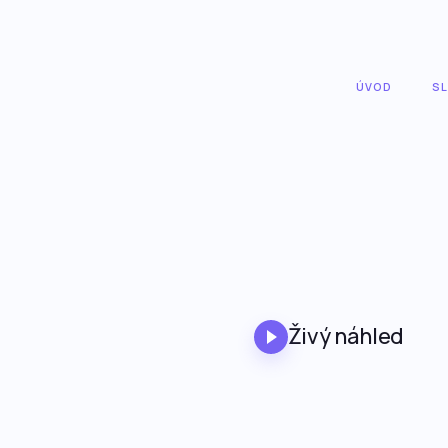
ÚVOD
S
Živý náhled