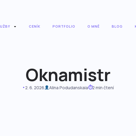
LUŽBY
CENÍK
PORTFOLIO
O MNĚ
BLOG
Oknamistr
•
⏱
2. 6. 2026
Alina Podudanskaia
2 min čtení