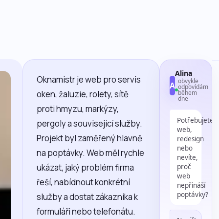
Alina
Oknamistr je web pro servis
obvykle
A
odpovídám
oken, žaluzie, rolety, sítě
během
dne
proti hmyzu, markýzy,
Potřebujete
pergoly a související služby.
web,
Projekt byl zaměřený hlavně
redesign
nebo
na poptávky. Web měl rychle
nevíte,
ukázat, jaký problém firma
proč
web
řeší, nabídnout konkrétní
nepřináší
poptávky?
služby a dostat zákazníka k
formuláři nebo telefonátu.