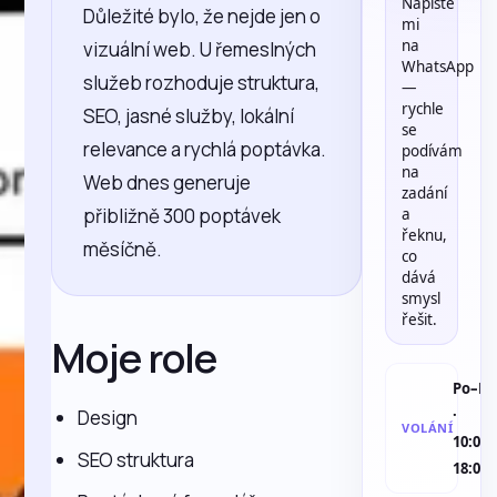
Napište
Důležité bylo, že nejde jen o
mi
na
vizuální web. U řemeslných
WhatsApp
služeb rozhoduje struktura,
—
rychle
SEO, jasné služby, lokální
se
relevance a rychlá poptávka.
podívám
na
Web dnes generuje
zadání
přibližně 300 poptávek
a
řeknu,
měsíčně.
co
dává
smysl
řešit.
Moje role
Po–Pá
Design
·
VOLÁNÍ
10:00–
SEO struktura
18:00