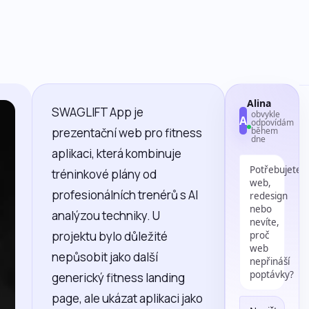
Alina
SWAGLIFT App je
obvykle
A
odpovídám
prezentační web pro fitness
během
dne
aplikaci, která kombinuje
Potřebujete
tréninkové plány od
web,
profesionálních trenérů s AI
redesign
nebo
analýzou techniky. U
nevíte,
projektu bylo důležité
proč
web
nepůsobit jako další
nepřináší
poptávky?
generický fitness landing
page, ale ukázat aplikaci jako