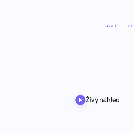
ÚVOD
S
Živý náhled