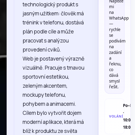
Napište
technologický produkt s
mi
na
jasným užitkem: člověk má
WhatsApp
trénink v telefonu, dostává
—
rychle
plán podle cíle a může
se
pracovat s analýzou
podívám
na
provedení cviků.
zadání
Web je postavený výrazně
a
řeknu,
vizuálně. Pracuje s tmavou
co
dává
sportovní estetikou,
smysl
zeleným akcentem,
řešit.
mockupy telefonu,
pohybem a animacemi.
Po–Pá
Cílem bylo vytvořit dojem
·
VOLÁNÍ
10:00–
moderní aplikace, která má
18:00
blíž k produktu ze světa