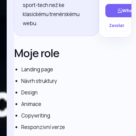
sport-tech než ke
What
klasickému trenérskému
webu.
Zavolat
Moje role
Landing page
Návrh struktury
Design
Animace
Copywriting
Responzivní verze