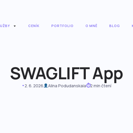
LUŽBY
CENÍK
PORTFOLIO
O MNĚ
BLOG
SWAGLIFT App
•
⏱
2. 6. 2026
Alina Podudanskaia
2 min čtení