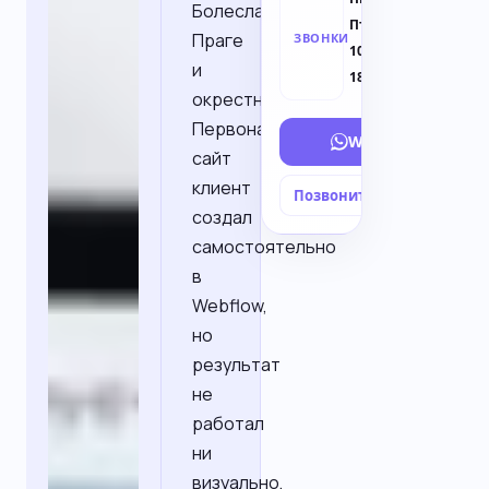
Болеслави,
Пт ·
Праге
ЗВОНКИ
10:00–
и
18:00
окрестностях.
Первоначальный
WhatsApp
сайт
клиент
Позвонить
Заявка
создал
самостоятельно
в
Webflow,
но
результат
не
работал
ни
визуально,