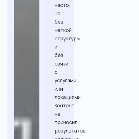
часто,
но
без
четкой
структуры
и
без
связи
с
услугами
или
локациями.
Контент
не
приносил
результатов,