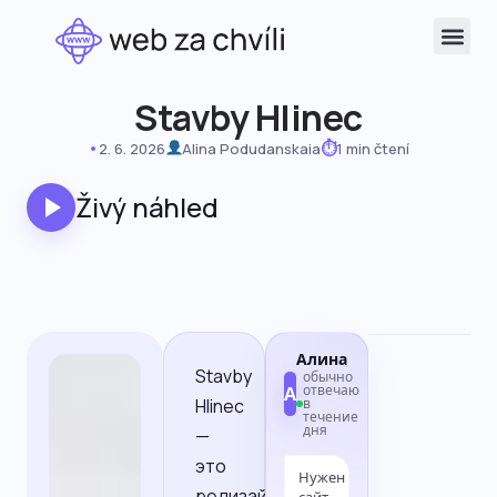
Stavby Hlinec
•
⏱
2. 6. 2026
Alina Podudanskaia
1 min čtení
Živý náhled
Алина
Stavby
обычно
отвечаю
A
Hlinec
в
течение
дня
—
это
Нужен
редизайн