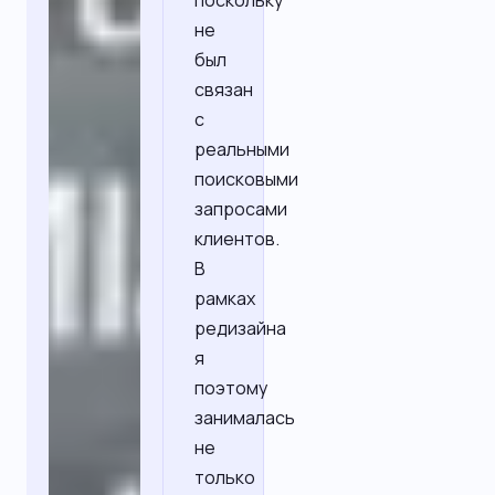
поскольку
не
был
связан
с
реальными
поисковыми
запросами
клиентов.
В
рамках
редизайна
я
поэтому
занималась
не
только