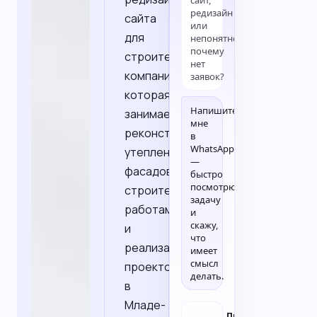
сайт,
редизайн
сайта
или
для
непонятно,
почему
строительной
нет
компании,
заявок?
которая
Напишите
занимается
мне
реконструкцией,
в
WhatsApp
утеплением
—
фасадов,
быстро
посмотрю
строительными
задачу
работами
и
скажу,
и
что
реализацией
имеет
смысл
проектов
делать.
в
Младе-
Пн–