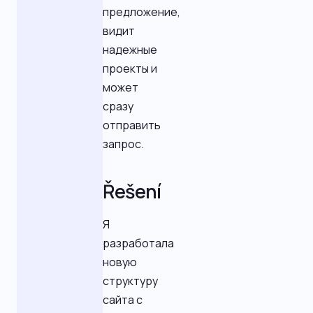
предложение,
видит
надежные
проекты и
может
сразу
отправить
запрос.
Řešení
Я
разработала
новую
структуру
сайта с